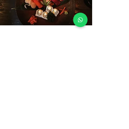
Ricevi le novità in anteprima:
Iscriviti Adesso
Via Salvo D'Acquisto
Pescia, 51017 (PT)
pippiabbigliamento@gmail.com
Tel :
0572 444960
Whatsapp:
392 0101363